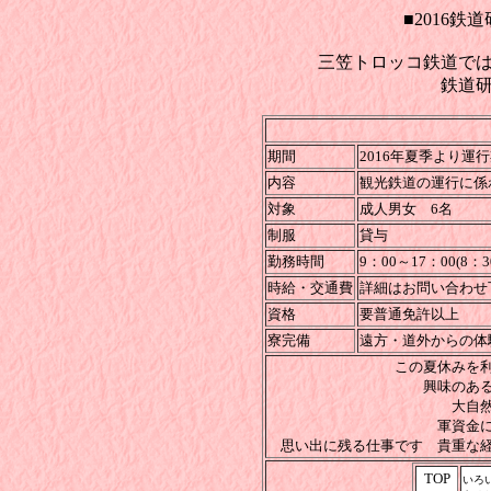
■2016
三笠トロッコ鉄道で
鉄道
期間
2016年夏季より運
内容
観光鉄道の運行に係
対象
成人男女 6名
制服
貸与
勤務時間
9：00～17：00(
時給・交通費
詳細はお問い合わせ
資格
要普通免許以上
寮完備
遠方・道外からの体
この夏休みを
興味のあ
大自
軍資金
思い出に残る仕事です 貴重な
TOP
いろ